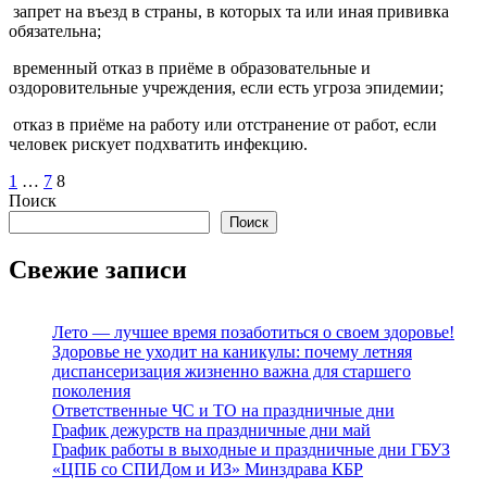
запрет на въезд в страны, в которых та или иная прививка
обязательна;
временный отказ в приёме в образовательные и
оздоровительные учреждения, если есть угроза эпидемии;
отказ в приёме на работу или отстранение от работ, если
человек рискует подхватить инфекцию.
Пагинация
1
…
7
8
Поиск
записей
Поиск
Свежие записи
Лето — лучшее время позаботиться о своем здоровье!
Здоровье не уходит на каникулы: почему летняя
диспансеризация жизненно важна для старшего
поколения
Ответственные ЧС и ТО на праздничные дни
График дежурств на праздничные дни май
График работы в выходные и праздничные дни ГБУЗ
«ЦПБ со СПИДом и ИЗ» Минздрава КБР