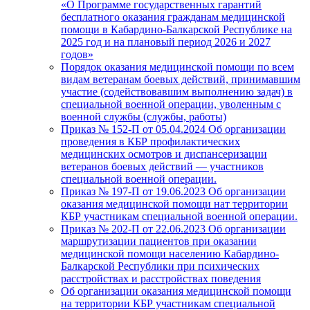
«О Программе государственных гарантий
бесплатного оказания гражданам медицинской
помощи в Кабардино-Балкарской Республике на
2025 год и на плановый период 2026 и 2027
годов»
Порядок оказания медицинской помощи по всем
видам ветеранам боевых действий, принимавшим
участие (содействовавшим выполнению задач) в
специальной военной операции, уволенным с
военной службы (службы, работы)
Приказ № 152-П от 05.04.2024 Об организации
проведения в КБР профилактических
медицинских осмотров и диспансеризации
ветеранов боевых действий — участников
специальной военной операции.
Приказ № 197-П от 19.06.2023 Об организации
оказания медицинской помощи нат территории
КБР участникам специальной военной операции.
Приказ № 202-П от 22.06.2023 Об организации
маршрутизации пациентов при оказании
медицинской помощи населению Кабардино-
Балкарской Республики при психических
расстройствах и расстройствах поведения
Об организации оказания медицинской помощи
на территории КБР участникам специальной