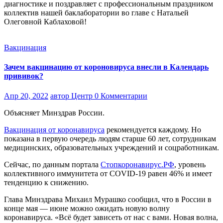
диагностике и поздравляет с профессиональным праздником
коллектив нашей баклаборатории во главе с Натальей
Олеговной Каблаховой!
Вакцинация
Зачем вакцинацию от короновируса внесли в Календарь
прививок?
Апр 20, 2022
автор Центр
0 Комментарии
Объясняет Минздрав России.
Вакцинация от коронавируса
рекомендуется каждому. Но
показана в первую очередь людям старше 60 лет, сотрудникам
медицинских, образовательных учреждений и соцработникам.
Сейчас, по данным портала
Стопкоронавирус.РФ
, уровень
коллективного иммунитета от COVID-19 равен 46% и имеет
тенденцию к снижению.
Глава Минздрава Михаил Мурашко сообщил, что в России в
конце мая — июне можно ожидать новую волну
коронавируса. «Всё будет зависеть от нас с вами. Новая волна,