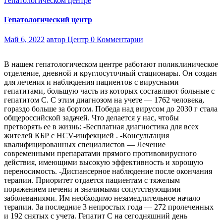
Гепатологическом центре
Гепатологический центр
Май 6, 2022
автор Центр
0 Комментарии
В нашем гепатологическом центре работают поликлиническое
отделение, дневной и круглосуточный стационары. Он создан
для лечения и наблюдения пациентов с вирусными
гепатитами, большую часть из которых составляют больные с
гепатитом С. С этим диагнозом на учете — 1762 человека,
гораздо больше за бортом. Победа над вирусом до 2030 г стала
общероссийской задачей. Что делается у нас, чтобы
претворять ее в жизнь: -Бесплатная диагностика для всех
жителей КБР с НСV-инфекцией . -Консультация
квалифицированных специалистов — Лечение
современными препаратами прямого противовирусного
действия, имеющими высокую эффективность и хорошую
переносимость. -Диспансерное наблюдение после окончания
терапии. Приоритет отдается пациентам с тяжелым
поражением печени и значимыми сопутствующими
заболеваниями. Им необходимо незамедлительное начало
терапии. За последние 3 непростых года — 272 пролеченных
и 192 снятых с учета. Гепатит С на сегодняшний день