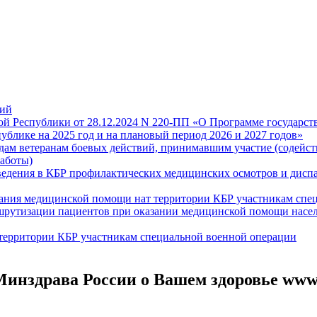
вий
й Республики от 28.12.2024 N 220-ПП «О Программе государст
блике на 2025 год и на плановый период 2026 и 2027 годов»
дам ветеранам боевых действий, принимавшим участие (содейс
работы)
ведения в КБР профилактических медицинских осмотров и дисп
зания медицинской помощи нат территории КБР участникам спе
ршрутизации пациентов при оказании медицинской помощи насе
территории КБР участникам специальной военной операции
инздрава России о Вашем здоровье www.