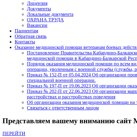
Лицензия
Документы
Локальные документа
ОХРАНА ТРУДА
Вакансии
Пациентам
Обратная связь
Контакты
Оказание медицинской помощи ветеранам боевых дейст
Постановление Правительства Кабардино-Балкарско
медицинской помощи в Кабардино-Балкарской Респу
Порядок оказания медицинской помощи по всем ви
операции, уволенным с военной службы (службы, 
Приказ № 152-П от 05.04.2024 Об организации про
специальной военной операции.
Приказ № 197-П от 19.06.2023 Об организации ока
Приказ № 202-П от 22.06.2023 Об организации ма
расстройствах и расстройствах поведения
Об организации оказания медицинской помощи на 
Связаться с ответственным лицом
Представляем вашему вниманию сайт М
ПЕРЕЙТИ