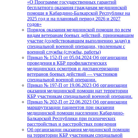
«О Программе государственных гарантий
бесплатного оказания гражданам медицинской
помощи в Кабардино-Балкарской Республике на
2025 год и на плановый период 2026 и 2027
годов»
Порядок оказания медицинской помощи по всем
видам ветеранам боевых действий, принимавшим
участие (содействовавшим выполнению задач) в
специальной военной операции, уволенным с
военной службы (службы, работы)
Приказ № 152-П от 05.04.2024 Об организации
проведения в КБР профилактических
медицинских осмотров и диспансеризации
ветеранов боевых действий — участников
специальной военной операции.
Приказ № 197-П от 19.06.2023 Об организации
оказания медицинской помощи нат территории
КБР участникам специальной военной операции.
Приказ № 202-П от 22.06.2023 Об организации
маршрутизации пациентов при оказании
медицинской помощи населению Кабардино-
Балкарской Республики при психических
расстройствах и расстройствах поведения
Об организации оказания медицинской помощи
на территории КБР участникам специальной