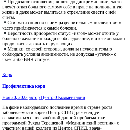
Предвзятое отношение, вплоть до дискриминации, часто
влечёт отказ больного самому себе в праве на полноценную
жизнь и даже может вылиться в стремление свести с ней
счёты.
Стигматизация по своим разрушительным последствиям
часто приближается к самой болезни.
Вероятность приобрести статус «изгоя» может отбить у
больного желание проходить обследование, в итоге он может
продолжить заражать окружающих.
Медики, со своей стороны, должны неукоснительно
соблюдать условия анонимности, не допуская «утечек» о
чьём-либо ВИЧ-статусе.
Корь
Профилактика кори
Ноя 20, 2023
автор Центр
0 Комментарии
На фоне наблюдаемого последнее время в стране роста
заболеваемости корью Центр СПИД рекомендует
ознакомиться с посвящённой данной проблематике
программой Зухры Терешевой «Медицинский вестник» с
участием нашей коллеги из Центра СПИД, врача-