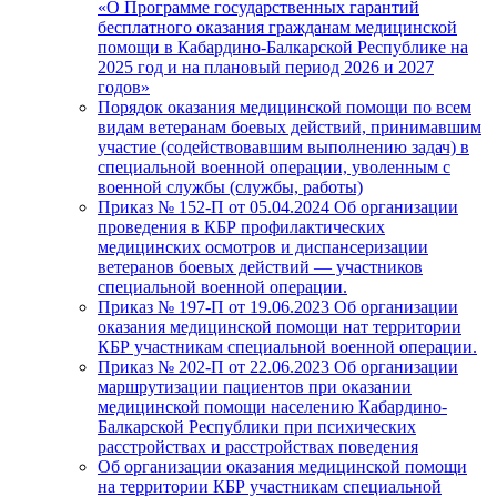
«О Программе государственных гарантий
бесплатного оказания гражданам медицинской
помощи в Кабардино-Балкарской Республике на
2025 год и на плановый период 2026 и 2027
годов»
Порядок оказания медицинской помощи по всем
видам ветеранам боевых действий, принимавшим
участие (содействовавшим выполнению задач) в
специальной военной операции, уволенным с
военной службы (службы, работы)
Приказ № 152-П от 05.04.2024 Об организации
проведения в КБР профилактических
медицинских осмотров и диспансеризации
ветеранов боевых действий — участников
специальной военной операции.
Приказ № 197-П от 19.06.2023 Об организации
оказания медицинской помощи нат территории
КБР участникам специальной военной операции.
Приказ № 202-П от 22.06.2023 Об организации
маршрутизации пациентов при оказании
медицинской помощи населению Кабардино-
Балкарской Республики при психических
расстройствах и расстройствах поведения
Об организации оказания медицинской помощи
на территории КБР участникам специальной