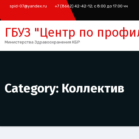
Перейти
spid-07@yandex.ru
+7 (8662) 42-42-12; с 8:00 до 17:00 чч
к
содержимому
ГБУЗ "Центр по профи
Министерства Здравоохранения КБР
Category: Коллектив