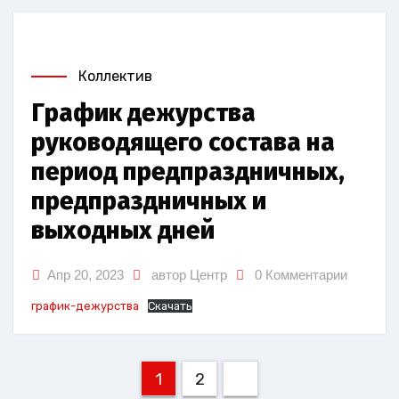
Коллектив
График дежурства
руководящего состава на
период предпраздничных,
предпраздничных и
выходных дней
Апр 20, 2023
автор Центр
0 Комментарии
график-дежурства
Скачать
Пагинация
1
2