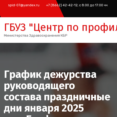
Перейти
spid-07@yandex.ru
+7 (8662) 42-42-12; с 8:00 до 17:00 чч
к
содержимому
ГБУЗ "Центр по профи
Министерства Здравоохранения КБР
График дежурства
руководящего
состава праздничные
дни января 2025