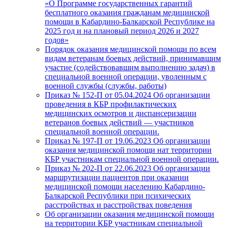
«О Программе государственных гарантий
бесплатного оказания гражданам медицинской
помощи в Кабардино-Балкарской Республике на
2025 год и на плановый период 2026 и 2027
годов»
Порядок оказания медицинской помощи по всем
видам ветеранам боевых действий, принимавшим
участие (содействовавшим выполнению задач) в
специальной военной операции, уволенным с
военной службы (службы, работы)
Приказ № 152-П от 05.04.2024 Об организации
проведения в КБР профилактических
медицинских осмотров и диспансеризации
ветеранов боевых действий — участников
специальной военной операции.
Приказ № 197-П от 19.06.2023 Об организации
оказания медицинской помощи нат территории
КБР участникам специальной военной операции.
Приказ № 202-П от 22.06.2023 Об организации
маршрутизации пациентов при оказании
медицинской помощи населению Кабардино-
Балкарской Республики при психических
расстройствах и расстройствах поведения
Об организации оказания медицинской помощи
на территории КБР участникам специальной